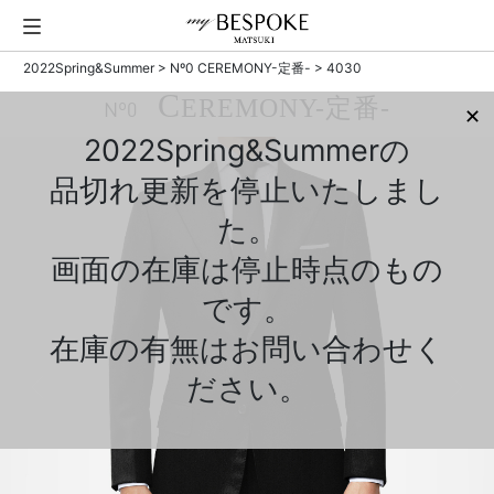
2022Spring&Summer
>
Nº0 CEREMONY-定番-
> 4030
C
EREMONY-定番-
Nº0
✕
2022Spring&Summerの
品切れ更新を停止いたしまし
た。
画面の在庫は停止時点のもの
です。
在庫の有無はお問い合わせく
ださい。
Previous
Next