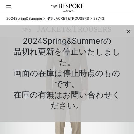
2024Spring&Summer
>
Nº6 JACKET&TROUSERS
> 23743
J
T
ACKET&
ROUSERS
Nº6
✕
2024Spring&Summerの
品切れ更新を停止いたしまし
た。
画面の在庫は停止時点のもの
です。
在庫の有無はお問い合わせく
ださい。
Previous
Next