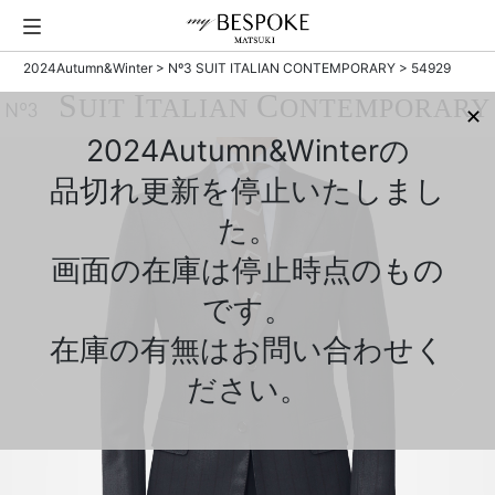
2024Autumn&Winter
>
Nº3 SUIT ITALIAN CONTEMPORARY
> 54929
S
I
C
UIT
TALIAN
ONTEMPORARY
Nº3
✕
2024Autumn&Winterの
品切れ更新を停止いたしまし
た。
画面の在庫は停止時点のもの
です。
在庫の有無はお問い合わせく
ださい。
Previous
Next