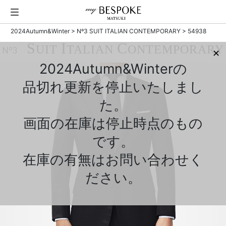
2024Autumn&Winter
>
Nº3 SUIT ITALIAN CONTEMPORARY
> 54938
S
I
C
UIT
TALIAN
ONTEMPORARY
Nº3
✕
2024Autumn&Winterの
品切れ更新を停止いたしまし
た。
画面の在庫は停止時点のもの
です。
在庫の有無はお問い合わせく
ださい。
Previous
Next