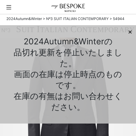
2024Autumn&Winter
>
Nº3 SUIT ITALIAN CONTEMPORARY
> 54944
S
I
C
UIT
TALIAN
ONTEMPORARY
Nº3
✕
2024Autumn&Winterの
品切れ更新を停止いたしまし
た。
画面の在庫は停止時点のもの
です。
在庫の有無はお問い合わせく
ださい。
Previous
Next