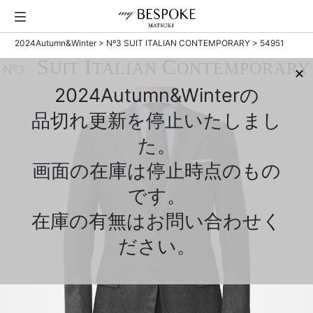
2024Autumn&Winter
>
Nº3 SUIT ITALIAN CONTEMPORARY
> 54951
S
I
C
UIT
TALIAN
ONTEMPORARY
Nº3
✕
2024Autumn&Winterの
品切れ更新を停止いたしまし
た。
画面の在庫は停止時点のもの
です。
在庫の有無はお問い合わせく
ださい。
Previous
Next