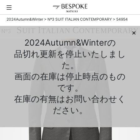
2024Autumn&Winter
>
Nº3 SUIT ITALIAN CONTEMPORARY
> 54954
S
I
C
UIT
TALIAN
ONTEMPORARY
Nº3
✕
2024Autumn&Winterの
品切れ更新を停止いたしまし
た。
画面の在庫は停止時点のもの
です。
在庫の有無はお問い合わせく
ださい。
Previous
Next