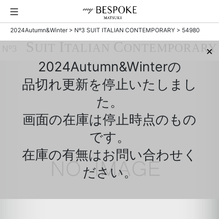
2024Autumn&Winter
>
Nº3 SUIT ITALIAN CONTEMPORARY
> 54980
S
I
C
UIT
TALIAN
ONTEMPORARY
Nº3
✕
2024Autumn&Winterの
品切れ更新を停止いたしまし
た。
画面の在庫は停止時点のもの
です。
在庫の有無はお問い合わせく
ださい。