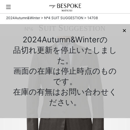
2024Autumn&Winter
>
Nº4 SUIT SUGGESTION
> 14708
S
S
UIT
UGGESTION
Nº4
✕
2024Autumn&Winterの
品切れ更新を停止いたしまし
た。
画面の在庫は停止時点のもの
です。
在庫の有無はお問い合わせく
ださい。
Previous
Next