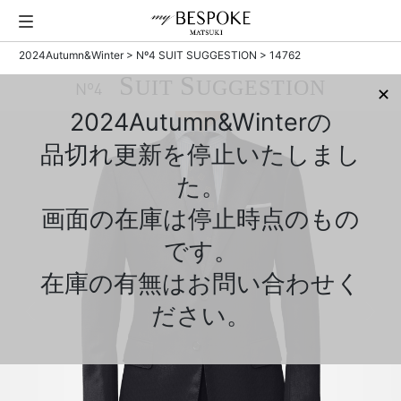
2024Autumn&Winter
>
Nº4 SUIT SUGGESTION
> 14762
S
S
UIT
UGGESTION
Nº4
✕
2024Autumn&Winterの
品切れ更新を停止いたしまし
た。
画面の在庫は停止時点のもの
です。
在庫の有無はお問い合わせく
ださい。
Previous
Next