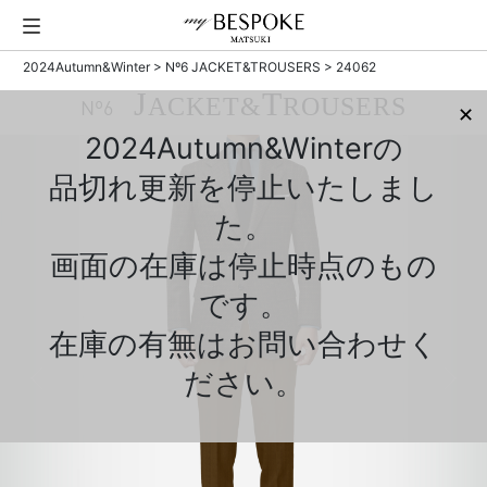
2024Autumn&Winter
>
Nº6 JACKET&TROUSERS
> 24062
J
T
ACKET&
ROUSERS
Nº6
✕
2024Autumn&Winterの
品切れ更新を停止いたしまし
た。
画面の在庫は停止時点のもの
です。
在庫の有無はお問い合わせく
ださい。
Previous
Next