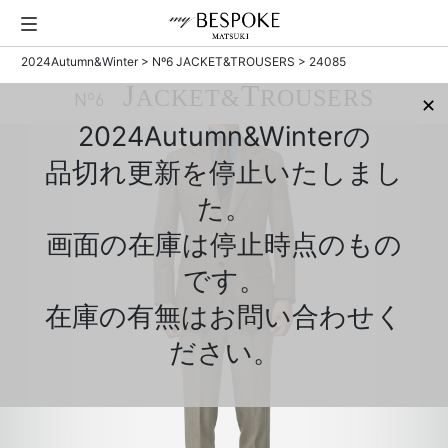
2024Autumn&Winter
>
Nº6 JACKET&TROUSERS
> 24085
J
T
ACKET&
ROUSERS
Nº6
✕
2024Autumn&Winterの
品切れ更新を停止いたしまし
た。
画面の在庫は停止時点のもの
です。
在庫の有無はお問い合わせく
ださい。
Previous
Next