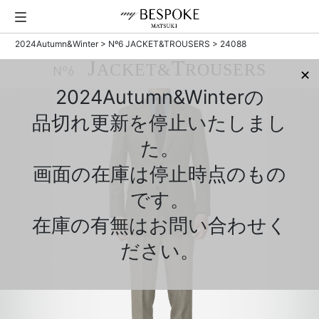
2024Autumn&Winter
>
Nº6 JACKET&TROUSERS
> 24088
J
T
ACKET&
ROUSERS
Nº6
✕
2024Autumn&Winterの
品切れ更新を停止いたしまし
た。
画面の在庫は停止時点のもの
です。
在庫の有無はお問い合わせく
ださい。
Previous
Next