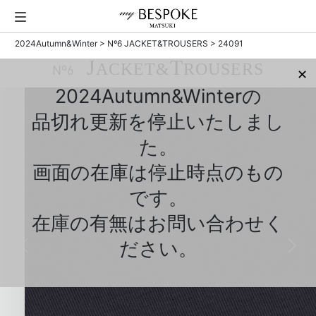
2024Autumn&Winter
>
Nº6 JACKET&TROUSERS
> 24091
J
T
ACKET&
ROUSERS
Nº6
✕
2024Autumn&Winterの
品切れ更新を停止いたしまし
た。
画面の在庫は停止時点のもの
です。
在庫の有無はお問い合わせく
ださい。
Previous
Next