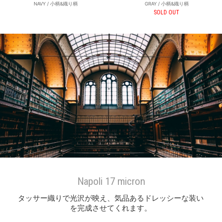
NAVY / 小柄&織り柄
GRAY / 小柄&織り柄
SOLD OUT
Napoli 17 micron
タッサー織りで光沢が映え、気品あるドレッシーな装い
を完成させてくれます。