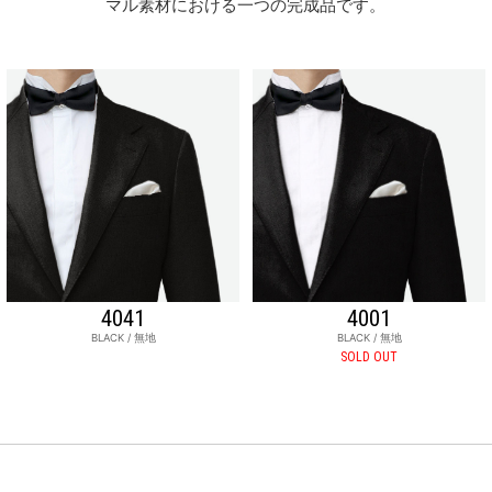
マル素材における一つの完成品です。
4041
4001
BLACK / 無地
BLACK / 無地
SOLD OUT