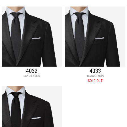
4032
4033
BLACK / 無地
BLACK / 無地
SOLD OUT