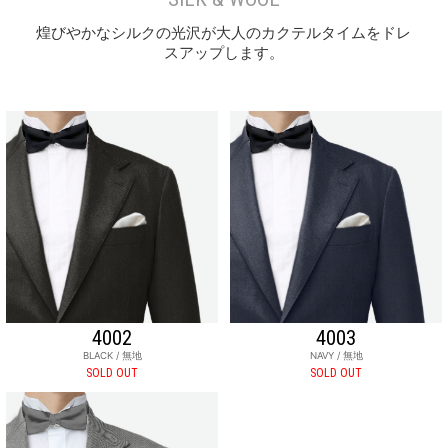
煌びやかなシルクの光沢が大人のカクテルタイムをドレ
スアップします。
4002
4003
BLACK / 無地
NAVY / 無地
SOLD OUT
SOLD OUT