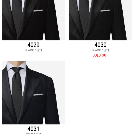
4029
4030
BLACK / 無地
BLACK / 無地
SOLD OUT
4031