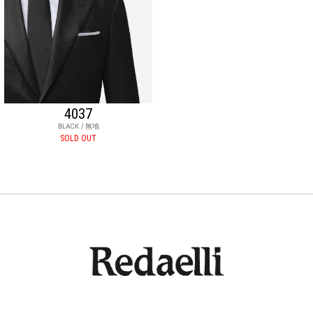
4037
BLACK / 無地
SOLD OUT