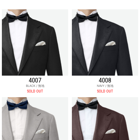
4007
4008
BLACK / 無地
NAVY / 無地
SOLD OUT
SOLD OUT