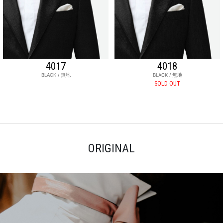
4017
4018
BLACK / 無地
BLACK / 無地
SOLD OUT
ORIGINAL