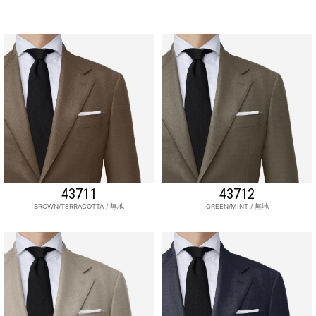
43711
43712
BROWN/TERRACOTTA / 無地
GREEN/MINT / 無地