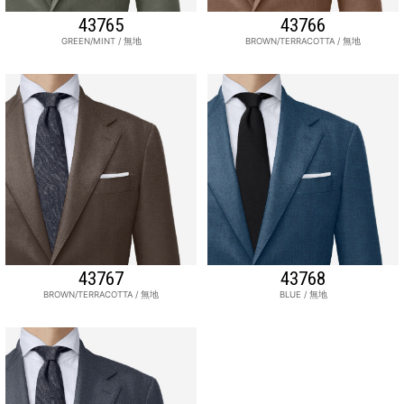
43765
43766
GREEN/MINT / 無地
BROWN/TERRACOTTA / 無地
43767
43768
BROWN/TERRACOTTA / 無地
BLUE / 無地