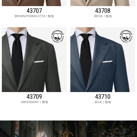
43707
43708
BROWN/TERRACOTTA / 無地
BEIGE / 無地
43709
43710
GREEN/MINT / 無地
BLUE / 無地