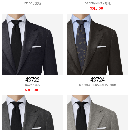
BEIGE / 無地
GREEN/MINT / 無地
SOLD OUT
43723
43724
NAVY / 無地
BROWN/TERRACOTTA / 無地
SOLD OUT