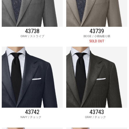
43738
43739
GRAY / ストライプ
BEIGE / 小柄&織り柄
SOLD OUT
43742
43743
NAVY / チェック
GRAY / チェック