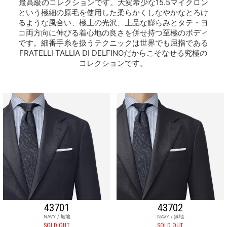
最高級のコレクションです。大変希少な15.5マイクロン
という極細の原毛を使用した柔らかくしなやかなとろけ
るような風合い、極上の光沢、上品な膨らみとタテ・ヨ
コ両方向に伸びる着心地の良さを併せ持つ至極のボディ
です。細番手糸を扱うテクニックは世界でも屈指である
FRATELLI TALLIA DI DELFINOだからこそなせる究極の
コレクションです。
43701
43702
NAVY / 無地
NAVY / 無地
SOLD OUT
SOLD OUT