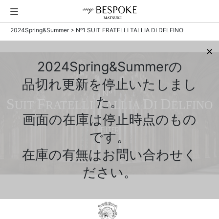
2024Spring&Summer
> Nº1 SUIT FRATELLI TALLIA DI DELFINO
✕
2024Spring&Summerの
品切れ更新を停止いたしまし
Nº1
た。
S
F
T
D
D
UIT
RATELLI
ALLIA
I
ELFINO
画面の在庫は停止時点のもの
FILTER
です。
在庫の有無はお問い合わせく
ださい。