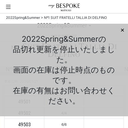
2022Spring&Summer
>
Nº1 SUIT FRATELLI TALLIA DI DELFINO
✕
SOLD OUT LIST
2022Spring&Summerの
S
F
T
D
UIT
RATELLI
ALLIA
I
Nº1
品切れ更新を停止いたしまし
D
ELFINO
た。
画面の在庫は停止時点のもの
Nº0
Nº1
Nº2
Nº3
Nº4
N
です。
更新日時: 2026/01/21
在庫の有無はお問い合わせく
No.
日付
ださい。
49501
3/14
49502
4/4
49503
6/6