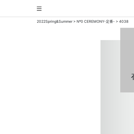
2022Spring&Summer
>
Nº0 CEREMONY-定番-
> 4038