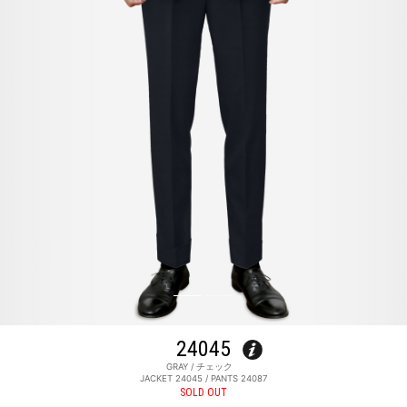
24045
GRAY / チェック
JACKET 24045 / PANTS 24087
SOLD OUT