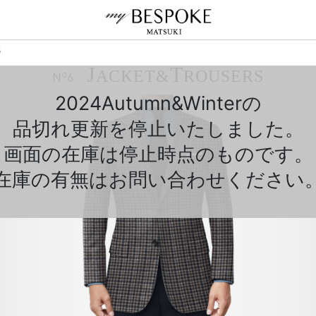
5
J
T
ACKET&
ROUSERS
Nº6
2024Autumn&Winterの
品切れ更新を停止いたしました。
画面の在庫は停止時点のものです。
在庫の有無はお問い合わせください