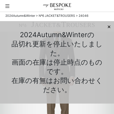
2024Autumn&Winter
>
Nº6 JACKET&TROUSERS
> 24046
J
T
ACKET&
ROUSERS
Nº6
✕
2024Autumn&Winterの
品切れ更新を停止いたしまし
た。
画面の在庫は停止時点のもの
です。
在庫の有無はお問い合わせく
ださい。
Previous
Next