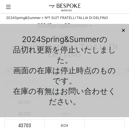
2024Spring&Summer
>
Nº1 SUIT FRATELLI TALLIA DI DELFINO
✕
SOLD OUT LIST
2024Spring&Summerの
S
F
T
D
UIT
RATELLI
ALLIA
I
Nº1
品切れ更新を停止いたしまし
D
ELFINO
た。
画面の在庫は停止時点のもの
Nº0
Nº1
Nº2
Nº3
Nº4
N
です。
更新日時: 2026/01/21
在庫の有無はお問い合わせく
No.
日付
ださい。
43701
4/30
43702
7/12
43703
6/24